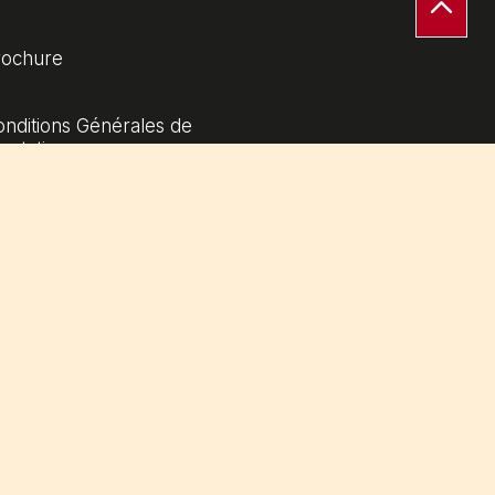
rochure
nditions Générales de
estation
ntions légales
ookies
litique de protection des
onnées personnelles