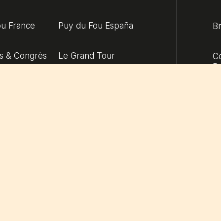
ou France
Puy du Fou España
B
s & Congrès
Le Grand Tour
Co
Pr
 des Géants
Groupes & Associations
Me
scolaires
Professionnels du
tourisme
C
Po
d