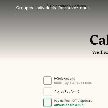
Aller
Accueil
Calendrier & Horaires
Groupes
Individuels
Retrouvez-nous
au
Fil
contenu
d'Ariane
principal
Ca
Veuille
Hôtels ouverts
mais Puy du Fou FERMÉ
Juillet 2026
Puy du Fou fermé
Sam
Dim
Lun
Mar
Mer
Jeu
Ven
Sam
Dim
Puy du Fou - Offre Spéciale
ouvert de 9h à 19h