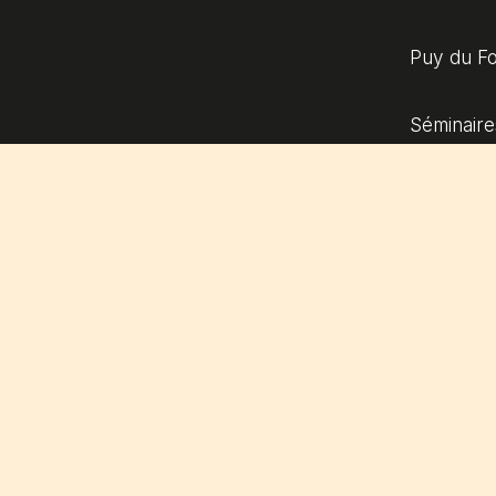
Puy du F
Séminaire
La Foulée
Jeunes & 