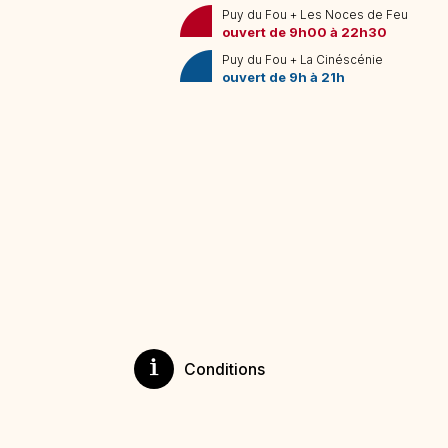
Puy du Fou + Les Noces de Feu
6
7
1
2
3
4
5
ouvert de 9h00 à 22h30
13
14
6
7
8
9
10
11
12
Puy du Fou + La Cinéscénie
ouvert de 9h à 21h
20
21
13
14
15
16
17
18
19
27
28
20
21
22
23
24
25
26
27
28
29
30
31
Conditions