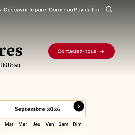
s
Découvrir le parc
Dormir au Puy du Fou
res
Contactez-nous
ibilités)
Oc
Septembre 2026
LA FRAI
Mar
Mer
Jeu
Ven
Sam
Dim
Lun
Mar
Me